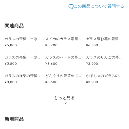
発送元地域：
東京都
海外発送：
不可能
この商品について質問する
配送方法
追跡／補償
送料
追加送料
クリックポスト
○
／
✕
¥250
¥0
関連商品
¥5,500以上のご注文で送料無料
ガラスの帯留 ー氷花ー【シャーベットブルー】
スイカのガラス帯留【レッド＆グリーン&ホワイト】
ガラス製お花の帯留【3輪ターコイズブルー、ホワイト、ピーチ】
¥5,800
¥3,700
¥6,500
ガラスの帯留 ー氷花ー【シャーベットグリーン】
ガラスのハートの帯留め【ピンク、赤、朱色、紺、水色、黄色】ハートの帯留めです。ヘアゴム、ピン、ブローチにも変更可
ガラスのりんごの帯留め【レッド】可愛い真っ赤な林檎の帯留めです。ヘアゴム、ピン、ブローチにも変更可
¥5,800
¥3,600
¥3,900
ガラスの洋梨の帯留め ラフランス【グリーン】ラフランスの帯留めはいかがですか？ピンやブローチにもできます。
どんぐりの帯留め【ブラウン】ドングリの帯留め、ピン、ブローチにいかがですか
かぼちゃのガラスの帯留め【オレンジ】ハロウィンシーズンにかぼちゃの帯留めはいかがですか？ヘアゴム、ブローチピンにも変更可
¥3,800
¥3,600
¥3,900
もっと見る
新着商品