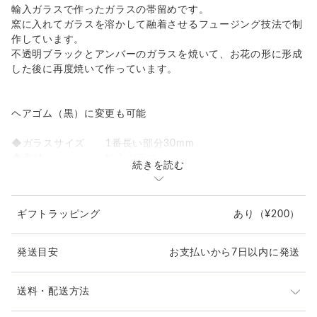
輸入ガラスで作ったガラスの帯留めです。
窯に入れてガラスを溶かして融着させるフュージング技法で制
作しています。
不透明ブラックとアンバーのガラスを焼いて、お花の形に形成
した後に再度焼いて作っています。
ヘアゴム（黒）に変更も可能
◆ガラスサイズ 1番長い部分30mm
◆素材 輸入ガラス
続きを読む
◆金具 ニッケル金具20mm直径 紐幅14mmまで
ギフトラッピング
あり
（¥200）
発送目安
お支払いから7日以内に発送
送料・配送方法