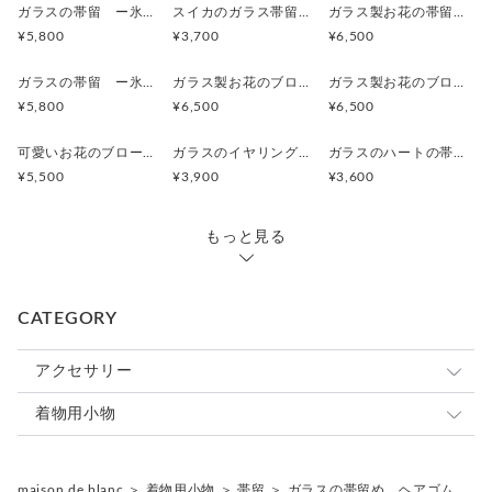
ガラスの帯留 ー氷花ー【シャーベットブルー】
スイカのガラス帯留【レッド＆グリーン&ホワイト】
ガラス製お花の帯留【3輪ターコイズブルー、ホワイト、ピーチ】
¥5,800
¥3,700
¥6,500
ガラスの帯留 ー氷花ー【シャーベットグリーン】
ガラス製お花のブローチ【ブルー、ピーチ等】帯留めにも変更可
ガラス製お花のブローチ【3輪ターコイズブルー、ホワイト、ピーチ帯留めにも変更可
¥5,800
¥6,500
¥6,500
可愛いお花のブローチ【ターコイズブルー】ガラス製のブローチです。帯留めにも変更可
ガラスのイヤリング【ブルー、レッド、グリーン】ステンレスポストのピアスに変更可可
ガラスのハートの帯留め【ピンク、赤、朱色、紺、水色、黄色】ハートの帯留めです。ヘアゴム、ピン、ブローチにも変更可
¥5,500
¥3,900
¥3,600
もっと見る
CATEGORY
アクセサリー
イヤリング
着物用小物
ピアス
帯留
maison de blanc
＞
着物用小物
＞
帯留
＞
ガラスの帯留め ヘアゴム