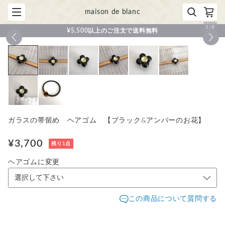
maison de blanc
1
/
8
¥5,500以上のご注文で送料無料
ガラスの帯留め ヘアゴム 【ブラック&アンバーのお花】
¥3,700
残り1点
ヘアゴムに変更
この商品について質問する