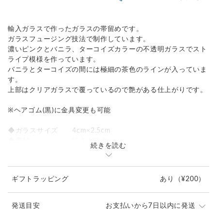
輸入ガラスで作ったガラスの帯留めです。
ガラスフュージング技法で制作しています。
濃いピンクとバニラ、ターコイズカラーの不透明ガラスでスト
ライプ模様を作っています。
バニラとターコイズの間には極細の茶色のラインが入っていま
す。
上部はクリアガラスで覆っているので艶がある仕上がりです。
※ヘアゴム(黒)に金具変更も可能
◆ガラスサイズ 4cm×2.5cm
◆素材 輸入ガラス
続きを読む
◆金具 ニッケル金具 26×16mm
ギフトラッピング
あり
（¥200）
発送目安
お支払いから7日以内に発送