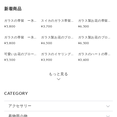
新着商品
ガラスの帯留 ー氷花ー【シャーベットブルー】
スイカのガラス帯留【レッド＆グリーン&ホワイト】
ガラス製お花の帯留【3輪ターコイズブルー、ホワイト、ピーチ】
¥5,800
¥3,700
¥6,500
ガラスの帯留 ー氷花ー【シャーベットグリーン】
ガラス製お花のブローチ【ブルー、ピーチ等】帯留めにも変更可
ガラス製お花のブローチ【3輪ターコイズブルー、ホワイト、ピーチ帯留めにも変更可
¥5,800
¥6,500
¥6,500
可愛いお花のブローチ【ターコイズブルー】ガラス製のブローチです。帯留めにも変更可
ガラスのイヤリング【ブルー、レッド、グリーン】ステンレスポストのピアスに変更可可
ガラスのハートの帯留め【ピンク、赤、朱色、紺、水色、黄色】ハートの帯留めです。ヘアゴム、ピン、ブローチにも変更可
¥5,500
¥3,900
¥3,600
もっと見る
CATEGORY
アクセサリー
イヤリング
着物用小物