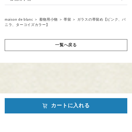
ピアス
帯留
maison de blanc
＞
着物用小物
＞
帯留
＞
ガラスの帯留め【ピンク、バ
ブローチ
ニラ、ターコイズカラー】
リング
帯留
一覧へ戻る
カートに入れる
powered by