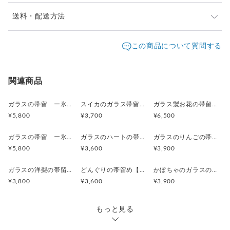
お届け日時に指定がある方は配送方法ゆうパックを選択
送料・配送方法
してご連絡ください。
発送元地域：
東京都
海外発送：
不可能
この商品について質問する
配送方法
追跡／補償
送料
追加送料
ゆうパック
○
／
○
地域別
¥0〜
関連商品
クリックポスト
○
／
✕
¥250
¥0
ガラスの帯留 ー氷花ー【シャーベットブルー】
スイカのガラス帯留【レッド＆グリーン&ホワイト】
ガラス製お花の帯留【3輪ターコイズブルー、ホワイト、ピーチ】
¥5,800
¥3,700
¥6,500
¥5,500以上のご注文で送料無料
ガラスの帯留 ー氷花ー【シャーベットグリーン】
ガラスのハートの帯留め【ピンク、赤、朱色、紺、水色、黄色】ハートの帯留めです。ヘアゴム、ピン、ブローチにも変更可
ガラスのりんごの帯留め【レッド】可愛い真っ赤な林檎の帯留めです。ヘアゴム、ピン、ブローチにも変更可
¥5,800
¥3,600
¥3,900
ガラスの洋梨の帯留め ラフランス【グリーン】ラフランスの帯留めはいかがですか？ピンやブローチにもできます。
どんぐりの帯留め【ブラウン】ドングリの帯留め、ピン、ブローチにいかがですか
かぼちゃのガラスの帯留め【オレンジ】ハロウィンシーズンにかぼちゃの帯留めはいかがですか？ヘアゴム、ブローチピンにも変更可
¥3,800
¥3,600
¥3,900
もっと見る